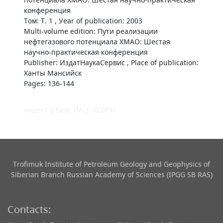
конференция
Том: Т. 1 , Уear of publication: 2003
Multi-volume edition: Пути реализации
нефтегазового потенциала ХМАО: Шестая
научно-практическая конференция
Publisher: ИздатНаукаСервис , Place of publication:
Ханты Мансийск
Pages: 136-144
индекс в базе ИАЦ: 022891
Trofimuk Institute of Petroleum Geology and Geophysics​ of
Siberian Branch Russian Academy of Sciences (IPGG SB RAS)
Contacts: