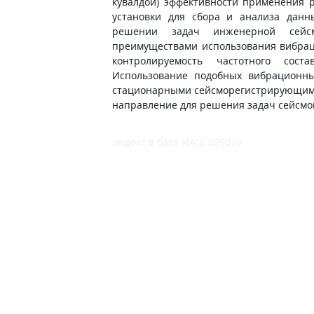
кувалдой) эффективности применения 
установки для сбора и анализа данн
решении задач инженерной сейсм
преимуществами использования вибрац
контролируемость частотного сост
Использование подобных вибрационны
стационарными сейсморегистрирующими
направление для решения задач сейсмо
индекс в базе ИАЦ: 029039