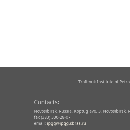
Trofimuk Institute of Pet
Contacts:
Novosibirsk, Russia, Koptug ave. 3, Novosibirsk, 
fax (383) 330-28-07
email:
ipgg@ipgg.sbras.ru