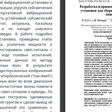
ой вибрационной установки и
ерации упругих сейсмических
ортативной вибрационной
ать устойчивый сейсмический
от, актуальна, поскольку
 и не находят широкого
ведке. В работе подробно
становки, приведены этапы
ка, усилителя мощности и
отестированы свип-сигналы с
 ходе полевых испытаний,
ованных данных по методу
стных волн. В результате
и дисперсионных изображений
иперболический ("low-dwell")
тных волн во всем диапазоне
сокочастотные волны-помехи в
 свип-сигналов и кувалды. По
ных построены одномерные
я грунтов и сделан вывод об
вышенной (по сравнению с