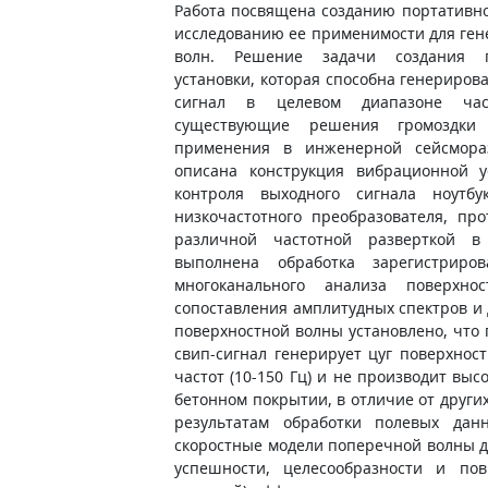
Работа посвящена созданию портативн
исследованию ее применимости для ген
волн. Решение задачи создания п
установки, которая способна генериров
сигнал в целевом диапазоне част
существующие решения громоздки
применения в инженерной сейсмораз
описана конструкция вибрационной у
контроля выходного сигнала ноутбу
низкочастотного преобразователя, пр
различной частотной разверткой в
выполнена обработка зарегистрир
многоканального анализа поверхно
сопоставления амплитудных спектров 
поверхностной волны установлено, что г
свип-сигнал генерирует цуг поверхнос
частот (10-150 Гц) и не производит вы
бетонном покрытии, в отличие от других
результатам обработки полевых дан
скоростные модели поперечной волны дл
успешности, целесообразности и по