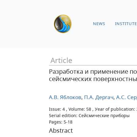
NEWS
INSTITUTE
Article
Разработка и применение п
сейсмических поверхностны
А.В. Яблоков
,
П.А. Дергач
,
А.С. Се
Issue: 4 , Volume: 58 , Уear of publication:
Serial edition: Сейсмические приборы
Pages: 5-18
Abstract