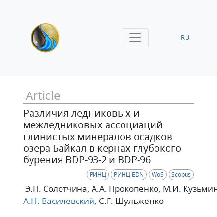
RU
Article
Различия ледниковых и
межледниковых ассоциаций
глинистых минералов осадков
озера Байкал в кернах глубокого
бурения BDP-93-2 и BDP-96
РИНЦ
РИНЦ EDN
WoS
Scopus
Э.П. Солотчина
, А.А. Прокопенко
, М.И. Кузьми
А.Н. Василевский
, С.Г. Шульженко