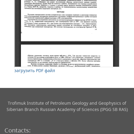
загрузить PDF файл
Trofimuk Institute of Petroleum Geology and Geophysics​ of
Siberian Branch Russian Academy of Sciences (IPGG SB RAS)
Contacts: