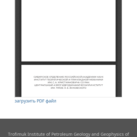
загрузить PDF файл
Trofimuk Institute of Petroleum Geology and Geophysics​ of