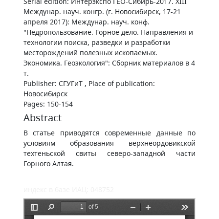
Serial edition: Интерэкспо ГЕО-Сибирь-2017. XIII
Междунар. науч. конгр. (г. Новосибирск, 17-21
апреля 2017): Междунар. науч. конф.
"Недропользование. Горное дело. Направления и
технологии поиска, разведки и разработки
месторождений полезных ископаемых.
Экономика. Геоэкология": Сборник материалов в 4
т.
Publisher: СГУГиТ , Place of publication:
Новосибирск
Pages: 150-154
Abstract
В статье приводятся современные данные по
условиям образования верхнеордовикской
техтеньской свиты северо-западной части
Горного Алтая.
индекс в базе ИАЦ: 048752