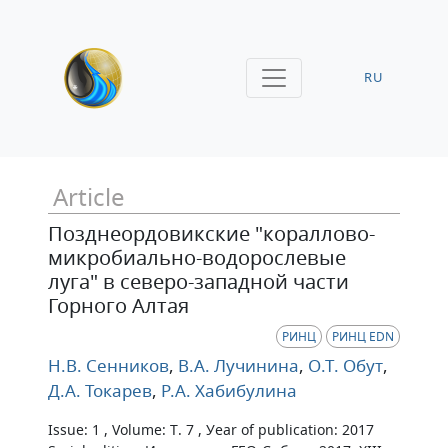
RU
Article
Позднеордовикские "кораллово-
микробиально-водорослевые
луга" в северо-западной части
Горного Алтая
РИНЦ
РИНЦ EDN
Н.В. Сенников
,
В.А. Лучинина
,
О.Т. Обут
,
Д.А. Токарев
,
Р.А. Хабибулина
Issue: 1 , Volume: Т. 7 , Уear of publication: 2017