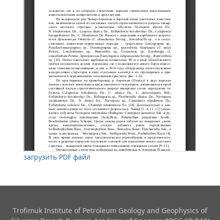
загрузить PDF файл
Trofimuk Institute of Petroleum Geology and Geophysics​ of