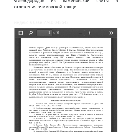
углеводородов из баженовской свиты в
отложения ачимовской толщи.
индекс в базе ИАЦ: 045642