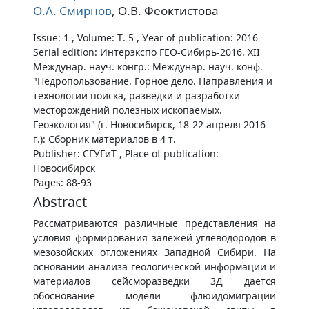
О.А. Смирнов
, О.В. Феоктистова
Issue: 1 , Volume: Т. 5 , Уear of publication: 2016
Serial edition: Интерэкспо ГЕО-Сибирь-2016. XII
Междунар. науч. конгр.: Междунар. науч. конф.
"Недропользование. Горное дело. Направления и
технологии поиска, разведки и разработки
месторождений полезных ископаемых.
Геоэкология" (г. Новосибирск, 18-22 апреля 2016
г.): Сборник материалов в 4 т.
Publisher: СГУГиТ , Place of publication:
Новосибирск
Pages: 88-93
Abstract
Рассматриваются различные представления на
условия формирования залежей углеводородов в
мезозойских отложениях Западной Сибири. На
основании анализа геологической информации и
материалов сейсморазведки 3Д дается
обоснование модели флюидомиграции