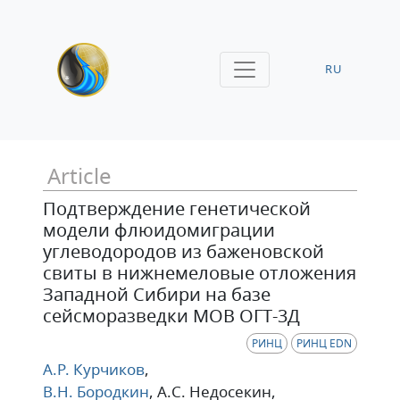
RU
Article
Подтверждение генетической
модели флюидомиграции
углеводородов из баженовской
свиты в нижнемеловые отложения
Западной Сибири на базе
сейсморазведки МОВ ОГТ-3Д
РИНЦ
РИНЦ EDN
А.Р. Курчиков
,
В.Н. Бородкин
, А.С. Недосекин
,