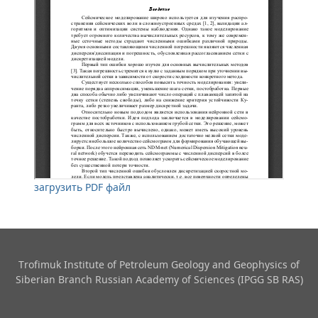
загрузить PDF файл
Trofimuk Institute of Petroleum Geology and Geophysics​ of
Siberian Branch Russian Academy of Sciences (IPGG SB RAS)