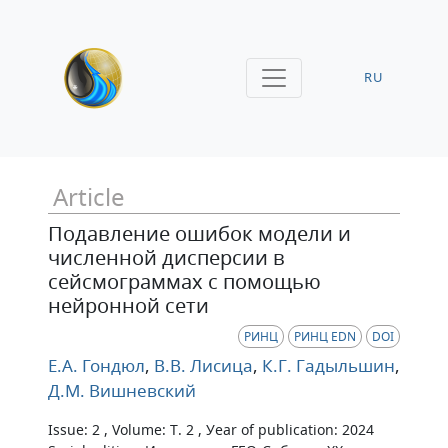
RU
Article
Подавление ошибок модели и
численной дисперсии в
сейсмограммах с помощью
нейронной сети
РИНЦ
РИНЦ EDN
DOI
Е.А. Гондюл
,
В.В. Лисица
,
К.Г. Гадыльшин
,
Д.М. Вишневский
Issue: 2 , Volume: Т. 2 , Уear of publication: 2024