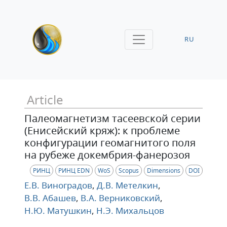
RU
Article
Палеомагнетизм тасеевской серии
(Енисейский кряж): к проблеме
конфигурации геомагнитого поля
на рубеже докембрия-фанерозоя
РИНЦ
РИНЦ EDN
WoS
Scopus
Dimensions
DOI
Е.В. Виноградов
,
Д.В. Метелкин
,
В.В. Абашев
,
В.А. Верниковский
,
Н.Ю. Матушкин
,
Н.Э. Михальцов