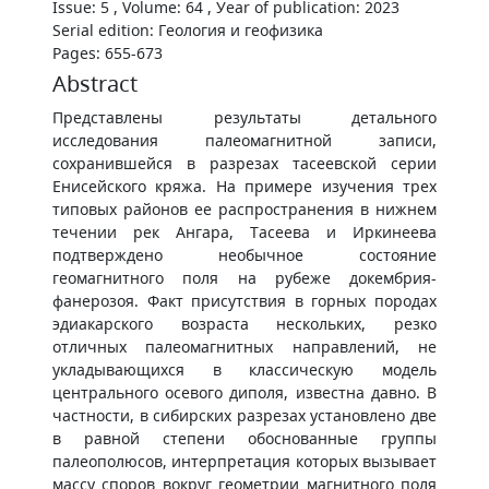
Issue: 5 , Volume: 64 , Уear of publication: 2023
Serial edition: Геология и геофизика
Pages: 655-673
Abstract
Представлены результаты детального
исследования палеомагнитной записи,
сохранившейся в разрезах тасеевской серии
Енисейского кряжа. На примере изучения трех
типовых районов ее распространения в нижнем
течении рек Ангара, Тасеева и Иркинеева
подтверждено необычное состояние
геомагнитного поля на рубеже докембрия-
фанерозоя. Факт присутствия в горных породах
эдиакарского возраста нескольких, резко
отличных палеомагнитных направлений, не
укладывающихся в классическую модель
центрального осевого диполя, известна давно. В
частности, в сибирских разрезах установлено две
в равной степени обоснованные группы
палеополюсов, интерпретация которых вызывает
массу споров вокруг геометрии магнитного поля