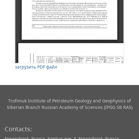
загрузить PDF файл
Trofimuk Institute of Petroleum Geology and Geophysics​ of
Siberian Branch Russian Academy of Sciences (IPGG SB RAS)
Contacts:
Novosibirsk, Russia, Koptug ave. 3, Novosibirsk, Russia,