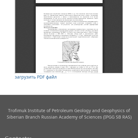
загрузить PDF файл
Trofimuk Institute of Petroleum Geology and Geophysics​ of
Siberian Branch Russian Academy of Sciences (IPGG SB RAS)