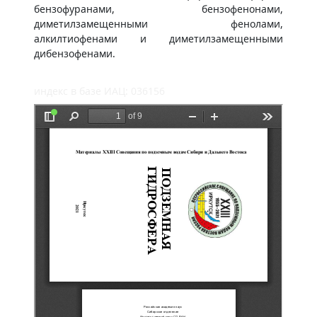
бензофуранами, бензофенонами,
диметилзамещенными фенолами,
алкилтиофенами и диметилзамещенными
дибензофенами.
индекс в базе ИАЦ: 036156