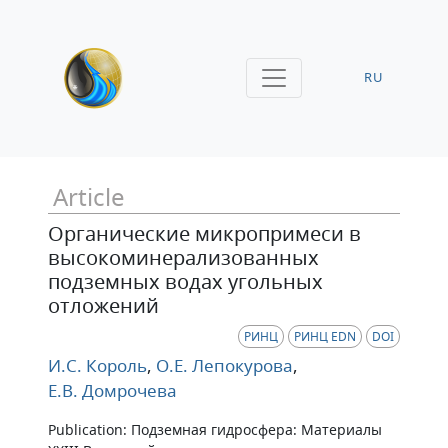
RU
Article
Органические микропримеси в
высокоминерализованных
подземных водах угольных
отложений
РИНЦ
РИНЦ EDN
DOI
И.С. Король
,
О.Е. Лепокурова
,
Е.В. Домрочева
Publication: Подземная гидросфера: Материалы