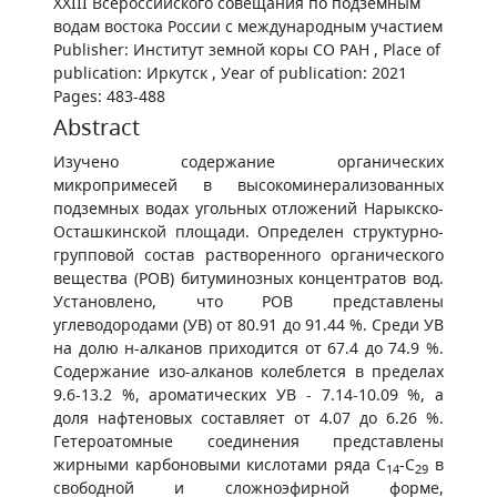
XXIII Всероссийского совещания по подземным
водам востока России с международным участием
Publisher: Институт земной коры СО РАН , Place of
publication: Иркутск , Уear of publication: 2021
Pages: 483-488
Abstract
Изучено содержание органических
микропримесей в высокоминерализованных
подземных водах угольных отложений Нарыкско-
Осташкинской площади. Определен структурно-
групповой состав растворенного органического
вещества (РОВ) битуминозных концентратов вод.
Установлено, что РОВ представлены
углеводородами (УВ) от 80.91 до 91.44 %. Среди УВ
на долю н-алканов приходится от 67.4 до 74.9 %.
Содержание изо-алканов колеблется в пределах
9.6-13.2 %, ароматических УВ - 7.14-10.09 %, а
доля нафтеновых составляет от 4.07 до 6.26 %.
Гетероатомные соединения представлены
жирными карбоновыми кислотами ряда С
-С
в
14
29
свободной и сложноэфирной форме,