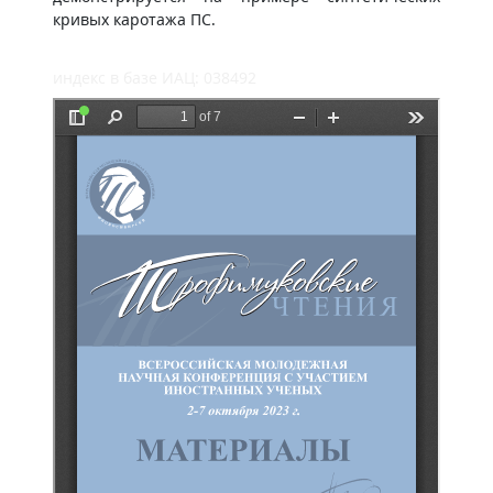
кривых каротажа ПС.
индекс в базе ИАЦ: 038492