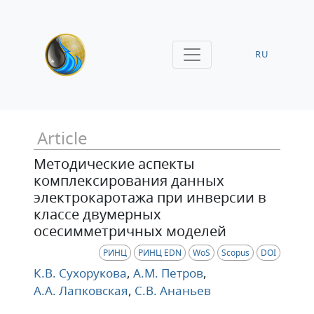
RU
Article
Методические аспекты
комплексирования данных
электрокаротажа при инверсии в
классе двумерных
осесимметричных моделей
РИНЦ
РИНЦ EDN
WoS
Scopus
DOI
К.В. Сухорукова
,
А.М. Петров
,
А.А. Лапковская
,
С.В. Ананьев