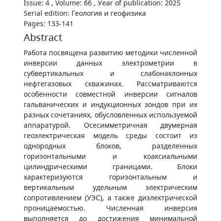
Issue: 4 , Volume: 66 , Уear of publication: 2025
Serial edition: Геология и геофизика
Pages: 133-141
Abstract
Работа посвящена развитию методики численной
инверсии данных электрометрии в
субвертикальных и слабонаклонных
нефтегазовых скважинах. Рассматриваются
особенности совместной инверсии сигналов
гальванических и индукционных зондов при их
разных сочетаниях, обусловленных используемой
аппаратурой. Осесимметричная двумерная
геоэлектрическая модель среды состоит из
однородных блоков, разделенных
горизонтальными и коаксиальными
цилиндрическими границами. Блоки
характеризуются горизонтальным и
вертикальным удельным электрическим
сопротивлением (УЭС), а также диэлектрической
проницаемостью. Численная инверсия
выполняется до достижения минимальной