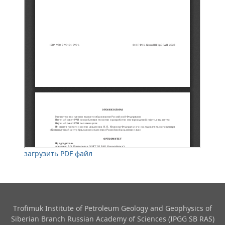
загрузить PDF файл
Trofimuk Institute of Petroleum Geology and Geophysics​ of
Siberian Branch Russian Academy of Sciences (IPGG SB RAS)