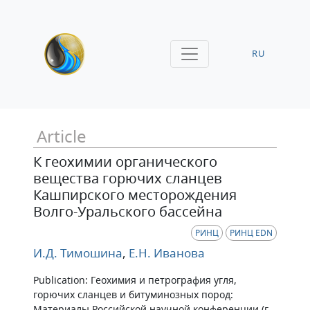
RU
Article
К геохимии органического
вещества горючих сланцев
Кашпирского месторождения
Волго-Уральского бассейна
РИНЦ
РИНЦ EDN
И.Д. Тимошина
,
Е.Н. Иванова
Publication: Геохимия и петрография угля,
горючих сланцев и битуминозных пород:
Материалы Российской научной конференции (г.