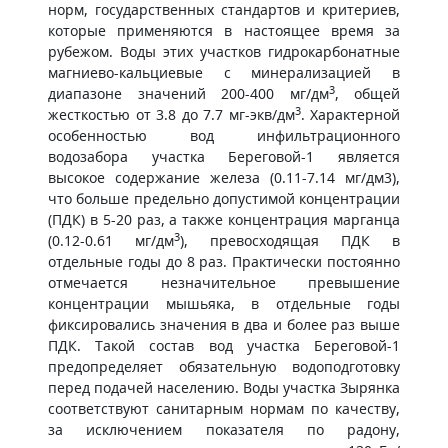
норм, государственных стандартов и критериев,
которые применяются в настоящее время за
рубежом. Воды этих участков гидрокарбонатные
магниево-кальциевые с минерализацией в
3
диапазоне значений 200-400 мг/дм
, общей
3
жесткостью от 3.8 до 7.7 мг-экв/дм
. Характерной
особенностью вод инфильтрационного
водозабора участка Береговой-1 является
высокое содержание железа (0.11-7.14 мг/дм3),
что больше предельно допустимой концентрации
(ПДК) в 5-20 раз, а также концентрация марганца
3
(0.12-0.61 мг/дм
), превосходящая ПДК в
отдельные годы до 8 раз. Практически постоянно
отмечается незначительное превышение
концентрации мышьяка, в отдельные годы
фиксировались значения в два и более раз выше
ПДК. Такой состав вод участка Береговой-1
предопределяет обязательную водоподготовку
перед подачей населению. Воды участка Зырянка
соответствуют санитарным нормам по качеству,
за исключением показателя по радону,