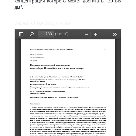
концентрация которого может достигать 130 Бк/
3
дм
.
индекс в базе ИАЦ: 016699