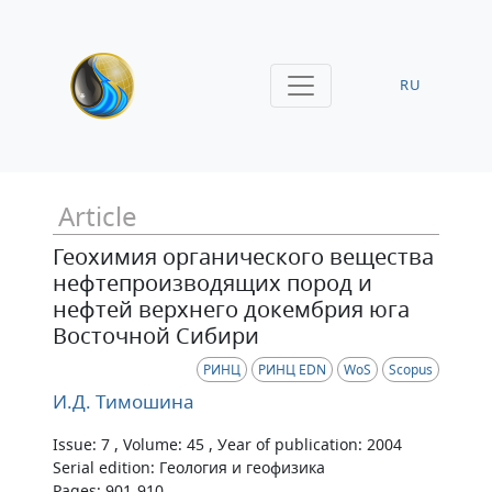
RU
Article
Геохимия органического вещества
нефтепроизводящих пород и
нефтей верхнего докембрия юга
Восточной Сибири
РИНЦ
РИНЦ EDN
WoS
Scopus
И.Д. Тимошина
Issue: 7 , Volume: 45 , Уear of publication: 2004
Serial edition: Геология и геофизика
Pages: 901-910