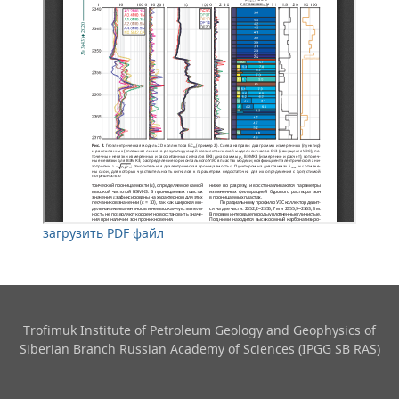
загрузить PDF файл
Trofimuk Institute of Petroleum Geology and Geophysics​ of
Siberian Branch Russian Academy of Sciences (IPGG SB RAS)