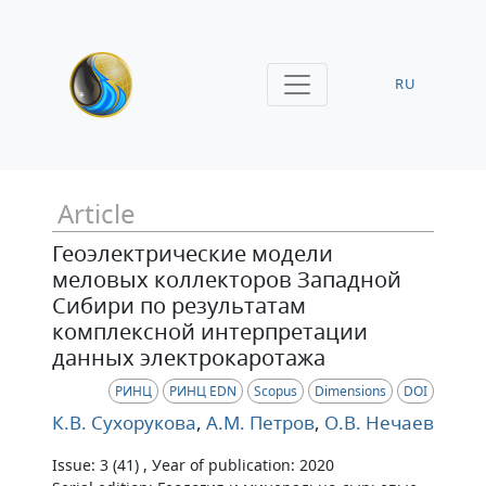
RU
Article
Геоэлектрические модели
меловых коллекторов Западной
Сибири по результатам
комплексной интерпретации
данных электрокаротажа
РИНЦ
РИНЦ EDN
Scopus
Dimensions
DOI
К.В. Сухорукова
,
А.М. Петров
,
О.В. Нечаев
Issue: 3 (41) , Уear of publication: 2020