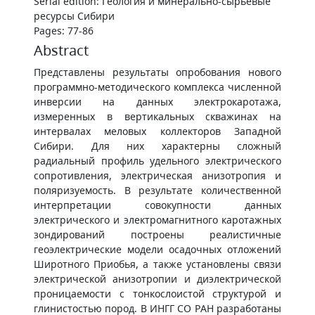
Serial edition: Геология и минерально-сырьевые
ресурсы Сибири
Pages: 77-86
Abstract
Представлены результаты опробования нового
программно-методического комплекса численной
инверсии на данных электрокаротажа,
измеренных в вертикальных скважинах на
интервалах меловых коллекторов Западной
Сибири. Для них характерны сложный
радиальный профиль удельного электрического
сопротивления, электрическая анизотропия и
поляризуемость. В результате количественной
интерпретации совокупности данных
электрического и электромагнитного каротажных
зондирований построены реалистичные
геоэлектрические модели осадочных отложений
Широтного Приобья, а также установлены связи
электрической анизотропии и диэлектрической
проницаемости с тонкослоистой структурой и
глинистостью пород. В ИНГГ СО РАН разработаны