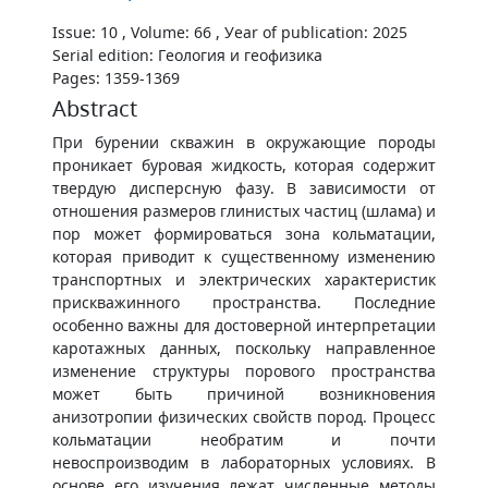
Issue: 10 , Volume: 66 , Уear of publication: 2025
Serial edition: Геология и геофизика
Pages: 1359-1369
Abstract
При бурении скважин в окружающие породы
проникает буровая жидкость, которая содержит
твердую дисперсную фазу. В зависимости от
отношения размеров глинистых частиц (шлама) и
пор может формироваться зона кольматации,
которая приводит к существенному изменению
транспортных и электрических характеристик
прискважинного пространства. Последние
особенно важны для достоверной интерпретации
каротажных данных, поскольку направленное
изменение структуры порового пространства
может быть причиной возникновения
анизотропии физических свойств пород. Процесс
кольматации необратим и почти
невоспроизводим в лабораторных условиях. В
основе его изучения лежат численные методы