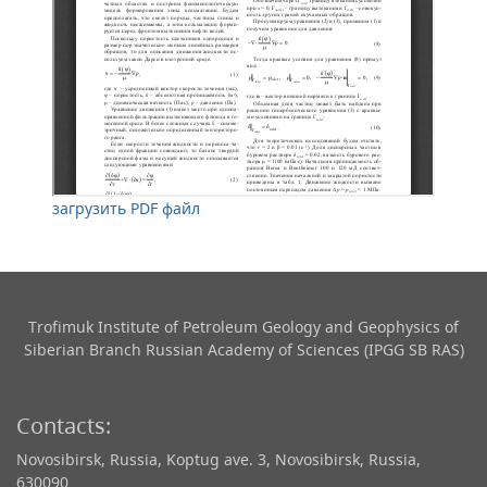
загрузить PDF файл
Trofimuk Institute of Petroleum Geology and Geophysics​ of
Siberian Branch Russian Academy of Sciences (IPGG SB RAS)
Contacts:
Novosibirsk, Russia, Koptug ave. 3, Novosibirsk, Russia,
630090