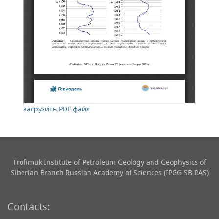
загрузить PDF файл
Trofimuk Institute of Petroleum Geology and Geophysics​ of
Siberian Branch Russian Academy of Sciences (IPGG SB RAS)
Contacts: