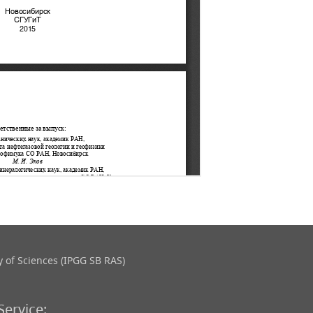
 of Sciences (IPGG SB RAS)
Service: