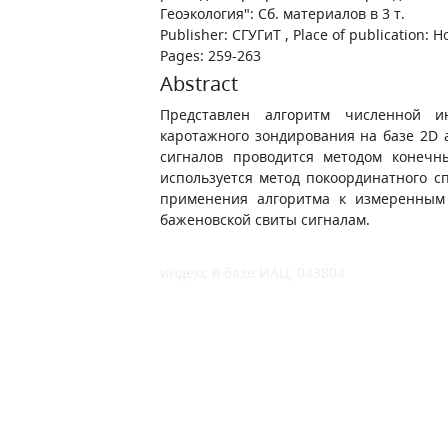
Геоэкология": Сб. материалов в 3 т.
Publisher: СГУГиТ , Place of publication: 
Pages: 259-263
Abstract
Представлен алгоритм численной ин
каротажного зондирования на базе 2D 
сигналов проводится методом конечн
используется метод покоординатного сп
применения алгоритма к измеренным
баженовской свиты сигналам.
индекс в базе ИАЦ: 043804