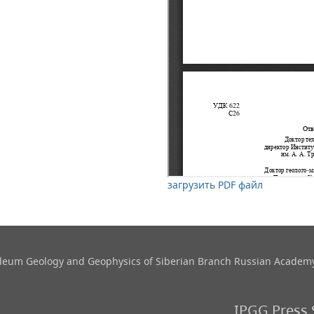
загрузить PDF файл
roleum Geology and Geophysics​ of Siberian Branch Russian Academy
IPGG Press 