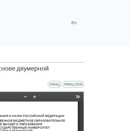
RU
снове двумерной
РИНЦ
РИНЦ EDN