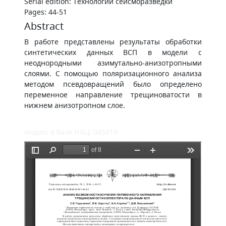
Serial edition: Технологии сейсморазведки
Pages: 44-51
Abstract
В работе представлены результаты обработки
синтетических данных ВСП в модели с
неоднородными азимутально-анизотропными
слоями. С помощью поляризационного анализа
методом псевдовращений было определено
переменное направление трещиноватости в
нижнем анизотропном слое.
индекс в базе ИАЦ: 045619