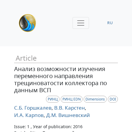
RU
Article
Анализ возможности изучения
переменного направления
трещиноватости коллектора по
данным ВСП
РИНЦ
РИНЦ EDN
Dimensions
DOI
С.Б. Горшкалев
,
В.В. Карстен
,
И.А. Карпов
,
Д.М. Вишневский
Issue: 1 , Уear of publication: 2016