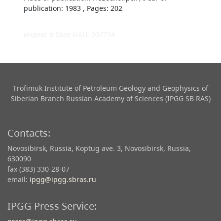
publication: 1983 , Pages: 202
индекс в базе ИАЦ: 007734
Trofimuk Institute of Petroleum Geology and Geophysics​ of
Siberian Branch Russian Academy of Sciences (IPGG SB RAS)
Contacts:
Novosibirsk, Russia, Koptug ave. 3, Novosibirsk, Russia,
630090
fax (383) 330-28-07
email:
ipgg@ipgg.sbras.ru
IPGG Press Service: