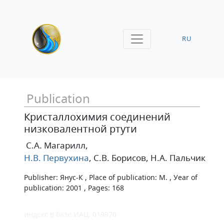
RU
Publication
Кристаллохимия соединений
низковалентной ртути
С.А. Магарилл
,
Н.В. Первухина
, С.В. Борисов
, Н.А. Пальчик
Publisher: Янус-К , Place of publication: М. , Уear of
publication: 2001 , Pages: 168
индекс в базе ИАЦ: 019970