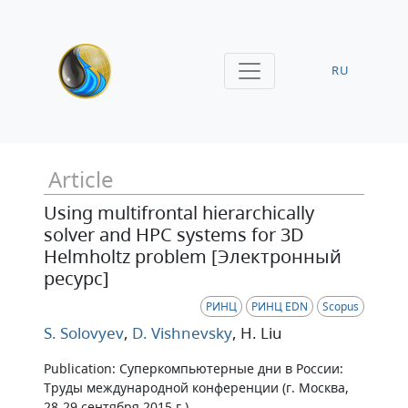
RU
Article
Using multifrontal hierarchically
solver and HPC systems for 3D
Helmholtz problem [Электронный
ресурс]
РИНЦ
РИНЦ EDN
Scopus
S. Solovyev
,
D. Vishnevsky
, H. Liu
Publication: Суперкомпьютерные дни в России:
Труды международной конференции (г. Москва,
28-29 сентября 2015 г.)