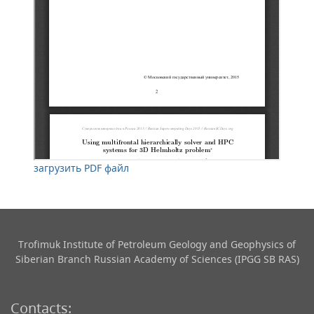
загрузить PDF файл
Trofimuk Institute of Petroleum Geology and Geophysics​ of
Siberian Branch Russian Academy of Sciences (IPGG SB RAS)
Contacts: