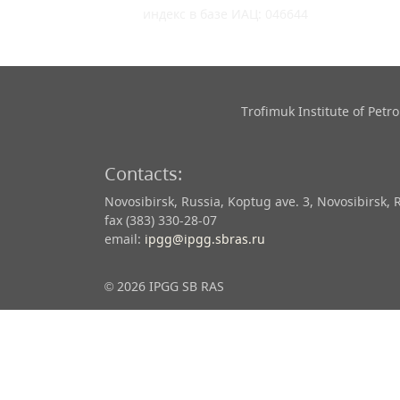
индекс в базе ИАЦ: 046644
Trofimuk Institute of Pet
Contacts:
Novosibirsk, Russia, Koptug ave. 3, Novosibirsk, 
fax (383) 330-28-07
email:
ipgg@ipgg.sbras.ru
© 2026 IPGG SB RAS