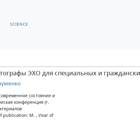
SCIENCE
тографы ЭХО для специальных и гражданск
ауменко
 современное состояние и
еская конференция (г.
материалов
 publication: М. , Уear of