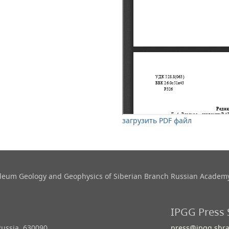
загрузить PDF файл
roleum Geology and Geophysics​ of Siberian Branch Russian Academy
IPGG Press 
Russia, 630090
press@ipgg.sbra