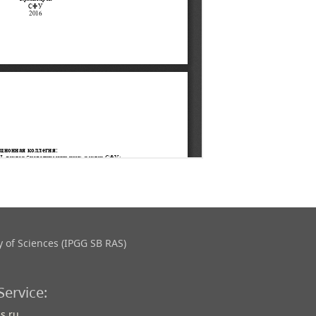
 of Sciences (IPGG SB RAS)
Service:
s.ru