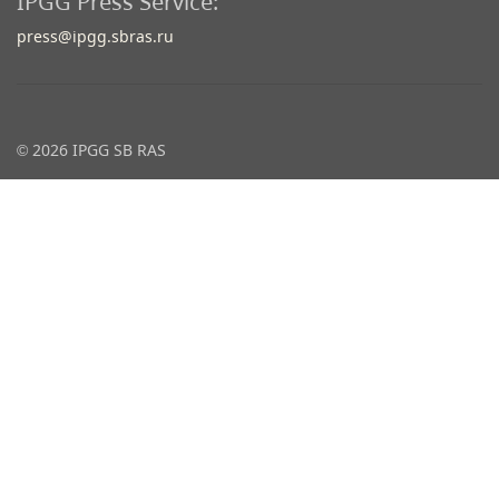
IPGG Press Service:
press@ipgg.sbras.ru
© 2026 IPGG SB RAS