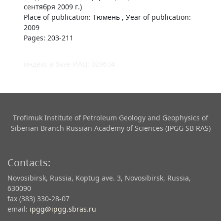
сентября 2009 г.)
Place of publication: Тюмень , Уear of publication:
2009
Pages: 203-211
индекс в базе ИАЦ: 029634
Trofimuk Institute of Petroleum Geology and Geophysics​ of
Siberian Branch Russian Academy of Sciences (IPGG SB RAS)
Contacts:
Novosibirsk, Russia, Koptug ave. 3, Novosibirsk, Russia,
630090
fax (383) 330-28-07
email:
ipgg@ipgg.sbras.ru