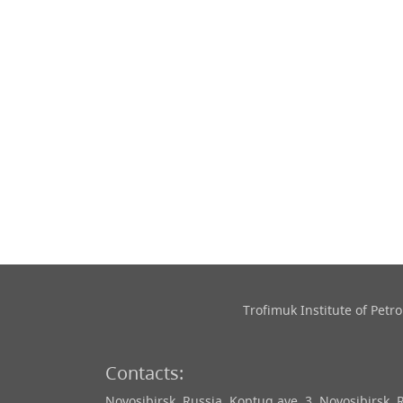
Trofimuk Institute of Pet
Contacts:
Novosibirsk, Russia, Koptug ave. 3, Novosibirsk, 