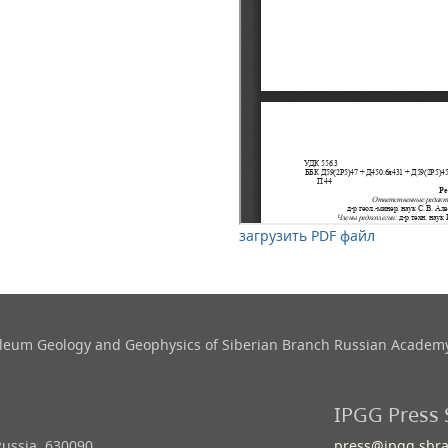
загрузить PDF файл
roleum Geology and Geophysics​ of Siberian Branch Russian Academy
IPGG Press 
Russia, 630090
press@ipgg.sbra