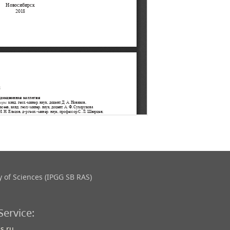
 of Sciences (IPGG SB RAS)
Service:
s.ru