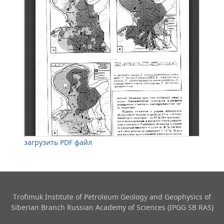
загрузить PDF файл
Trofimuk Institute of Petroleum Geology and Geophysics​ of
Siberian Branch Russian Academy of Sciences (IPGG SB RAS)