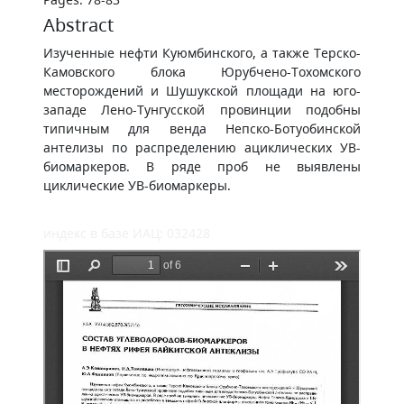
Abstract
Изученные нефти Куюмбинского, а также Терско-
Камовского блока Юрубчено-Тохомского
месторождений и Шушукской площади на юго-
западе Лено-Тунгусской провинции подобны
типичным для венда Непско-Ботуобинской
антелизы по распределению ациклических УВ-
биомаркеров. В ряде проб не выявлены
циклические УВ-биомаркеры.
индекс в базе ИАЦ: 032428