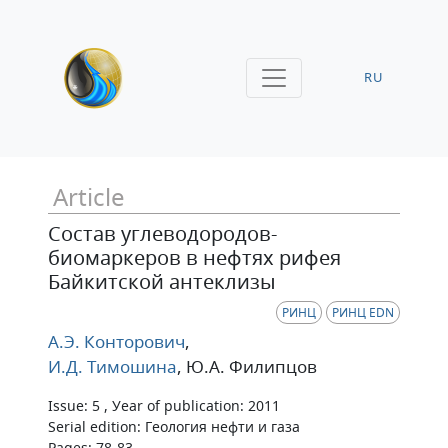
RU
Article
Состав углеводородов-
биомаркеров в нефтях рифея
Байкитской антеклизы
РИНЦ
РИНЦ EDN
А.Э. Конторович
,
И.Д. Тимошина
, Ю.А. Филипцов
Issue: 5 , Уear of publication: 2011
Serial edition: Геология нефти и газа
Pages: 78-83