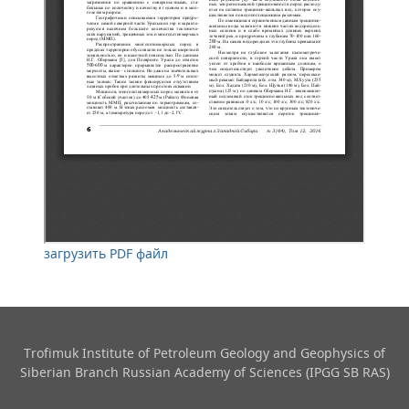
загрузить PDF файл
Trofimuk Institute of Petroleum Geology and Geophysics​ of
Siberian Branch Russian Academy of Sciences (IPGG SB RAS)