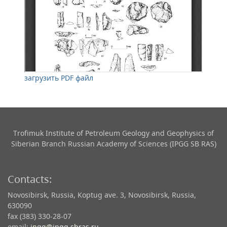
загрузить PDF файл
Trofimuk Institute of Petroleum Geology and Geophysics​ of
Siberian Branch Russian Academy of Sciences (IPGG SB RAS)
Contacts:
Novosibirsk, Russia, Koptug ave. 3, Novosibirsk, Russia,
630090
fax (383) 330-28-07
email:
ipgg@ipgg.sbras.ru