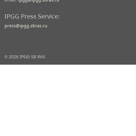
IPGG Press Service:
press@ipgg.sbras.ru
© 2026 IPGG SB RAS