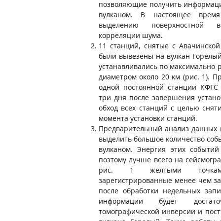
позволяющие получить информаци
вулканом. В настоящее время
выделению поверхностной 
корреляции шума.
11 станций, снятые с Авачинско
были вывезены на вулкан Горелый
устанавливались по максимально р
диаметром около 20 км (рис. 1). 
одной постоянной станции КФГС 
три дня после завершения устан
обход всех станций с целью сня
момента установки станций.
Предварительный анализ данных 
выделить большое количество соб
вулканом. Энергия этих событи
поэтому лучше всего на сейсмогра
рис. 1 желтыми точкам
зарегистрированные менее чем за 
после обработки недельных запи
информации будет достат
томографической инверсии и пос