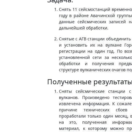
Cнять 11 сейсмостанций временной
году в районе Авачинской группы 
данные сейсмических записей н
дальнейшей обработки.
Снятые с АГВ станции объединить
и установить их на вулкане Го
регистрации на один год. По во
установленной сети за несколь
обработки и получения предв
структуре вулканических очагов п
Полученные результаты
Cняты сейсмические станции с
вулканов. Произведено тестиро
извлечена информация. К сожал
причине технических сбоев 
проработали только один месяц, в
на это, полученная информа
материал, к которому можно пр