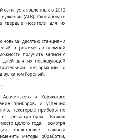
 сети, установленных в 2012
вулканов (АГВ). Cкопировать
а твердые носители для их
 с новыми десятью станциями
релый в режиме автономной
зможности получить записи с
ко дней для их последующей
арительной информации о
од вулканом Горелый.
:
 Авачинского и Корякского
вание приборов, и успешно
ению, некоторые приборы по
в регистраторах Байкал
место целого года. Несмотря
ция представляет важный
именить методы обработки,