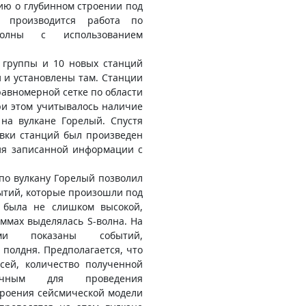
ю о глубинном строении под
 производится работа по
волны с использованием
й группы и 10 новых станций
 и установлены там. Станции
авномерной сетке по области
При этом учитывалось наличие
на вулкане Горелый. Спустя
овки станций был произведен
тия записанной информации с
по вулкану Горелый позволил
ытий, которые произошли под
й была не слишком высокой,
ммах выделялась S-волна. На
и показаны событий,
полдня. Предполагается, что
сей, количество полученной
очным для проведения
троения сейсмической модели