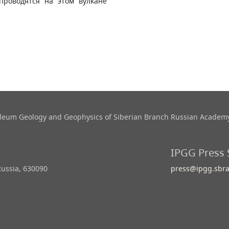
проводятся на этом вулкане
roleum Geology and Geophysics​ of Siberian Branch Russian Academy
IPGG Press 
Russia, 630090
press@ipgg.sbra