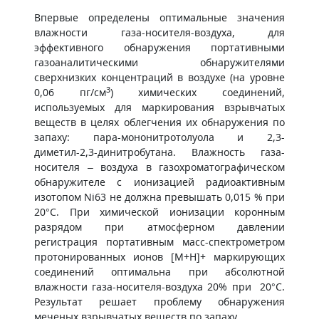
​Впервые определены оптимальные значения
влажности газа-носителя-воздуха, для
эффективного обнаружения портативными
газоаналитическими обнаружителями
сверхнизких концентраций в воздухе (на уровне
3
0,06 пг/см
) химических соединений,
используемых для маркирования взрывчатых
веществ в целях облегчения их обнаружения по
запаху: пара-мононитротолуола и 2,3-
диметил-2,3-динитробутана. Влажность газа-
носителя – воздуха в газохроматографическом
обнаружителе с ионизацией радиоактивным
изотопом Ni63 не должна превышать 0,015 % при
20°С. При химической ионизации коронным
разрядом при атмосферном давлении
регистрация портативным масс-спектрометром
протонированных ионов [M+H]+ маркирующих
соединений оптимальна при абсолютной
влажности газа-носителя-воздуха 20% при 20°С.
Результат решает проблему обнаружения
меченых взрывчатых веществ по запаху.