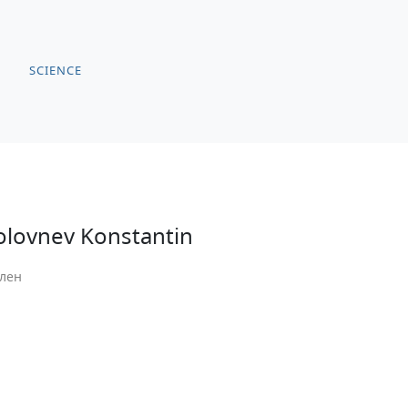
SCIENCE
olovnev Konstantin
лен