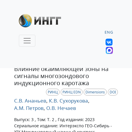
ENG
Статья
Влияние окаймляющей зоны на
сигналы многозондового
индукционного каротажа
РИНЦ
РИНЦ EDN
Dimensions
DOI
С.В. Ананьев
,
К.В. Сухорукова
,
А.М. Петров
,
О.В. Нечаев
Выпуск: 3 , Том: Т. 2 , Год издания: 2023
Сериальное издание: Интерэкспо ГЕО-Сибирь -
XIX Международный научный конгресс.