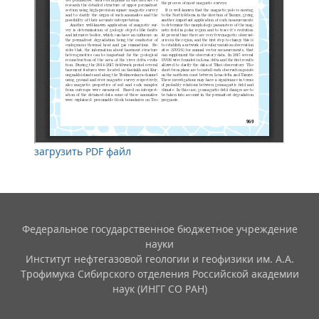
загрузить PDF файл
Федеральное государственное бюджетное учреждение
науки
Институт нефтегазовой геологии и геофизики им. А.А.
Трофимука Сибирского отделения Российской академии
наук (ИНГГ СО РАН)