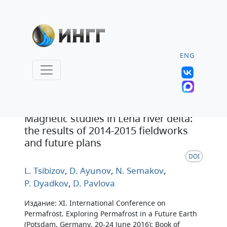
ENG
Тезисы
Magnetic studies in Lena river delta:
the results of 2014-2015 fieldworks
and future plans
DOI
L. Tsibizov
,
D. Ayunov
,
N. Semakov
,
P. Dyadkov
,
D. Pavlova
Издание: XI. International Conference on
Permafrost. Exploring Permafrost in a Future Earth
(Potsdam, Germany, 20-24 June 2016): Book of