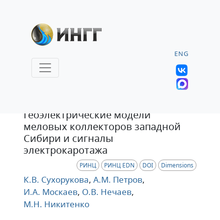
ENG
Статья
Геоэлектрические модели
меловых коллекторов западной
Сибири и сигналы
электрокаротажа
РИНЦ
РИНЦ EDN
DOI
Dimensions
К.В. Сухорукова
,
А.М. Петров
,
И.А. Москаев
,
О.В. Нечаев
,
М.Н. Никитенко