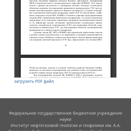
загрузить PDF файл
Федеральное государственное бюджетное учреждение
науки
Институт нефтегазовой геологии и геофизики им. А.А.