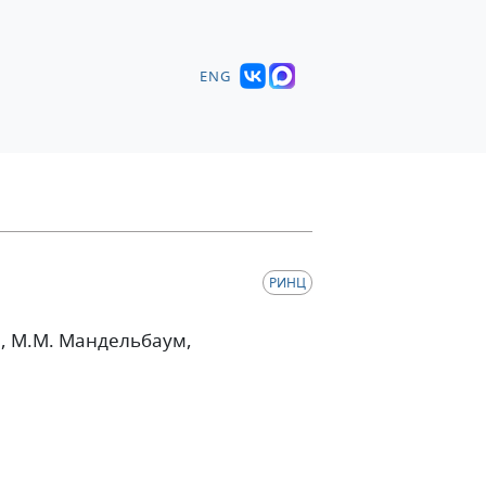
ENG
РИНЦ
й
, М.М. Мандельбаум
,