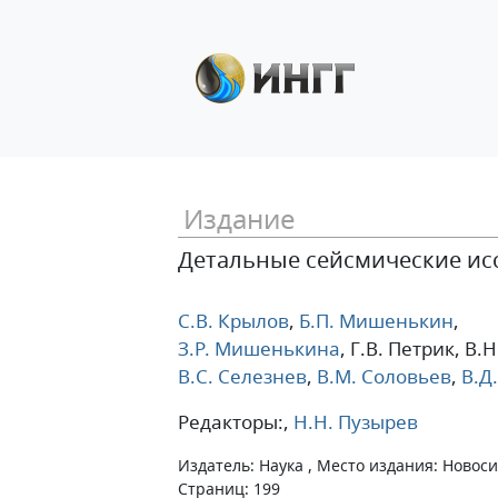
Издание
Детальные сейсмические исс
С.В. Крылов
,
Б.П. Мишенькин
,
З.Р. Мишенькина
, Г.В. Петрик
, В.
В.С. Селезнев
,
В.М. Соловьев
,
В.Д.
Редакторы:,
Н.Н. Пузырев
Издатель: Наука , Место издания: Новосиб
Страниц: 199