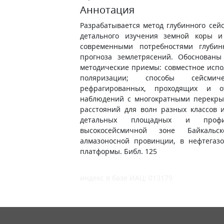
Аннотация
Разрабатывается метод глубинного сей
детального изучения земной коры и
современными потребностями глубинн
прогноза землетрясений. Обоснован
методические приемы: совместное испо
поляризации; способы сейсми
рефрагированных, проходящих и о
наблюдений с многократными перекры
расстояний для волн разных классов 
детальных площадных и профи
высокосейсмичной зоне Байкальс
алмазоносной провинции, в нефтегаз
платформы. Библ. 125
индекс в базе ИАЦ: 013179