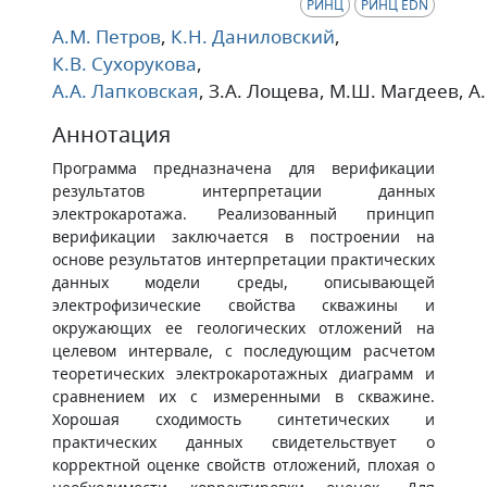
РИНЦ
РИНЦ EDN
А.М. Петров
,
К.Н. Даниловский
,
К.В. Сухорукова
,
А.А. Лапковская
, З.А. Лощева
, М.Ш. Магдеев
, А
Аннотация
Программа предназначена для верификации
результатов интерпретации данных
электрокаротажа. Реализованный принцип
верификации заключается в построении на
основе результатов интерпретации практических
данных модели среды, описывающей
электрофизические свойства скважины и
окружающих ее геологических отложений на
целевом интервале, с последующим расчетом
теоретических электрокаротажных диаграмм и
сравнением их с измеренными в скважине.
Хорошая сходимость синтетических и
практических данных свидетельствует о
корректной оценке свойств отложений, плохая о