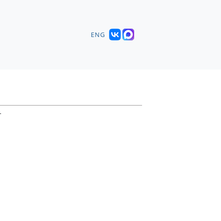
ENG
т