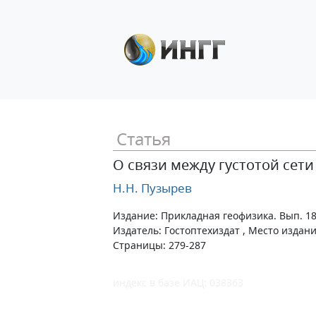
Статья
О связи между густотой сет
Н.Н. Пузырев
Издание: Прикладная геофизика. Вып. 1
Издатель: Гостоптехиздат , Место издания
Страницы: 279-287
индекс в базе ИАЦ: 038363