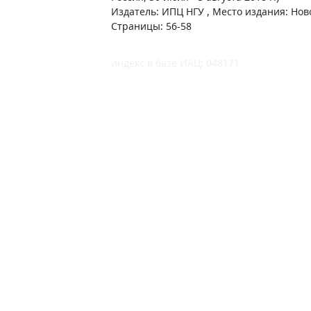
Издатель: ИПЦ НГУ , Место издания: Ново
Страницы: 56-58
индекс в базе ИАЦ: 048171