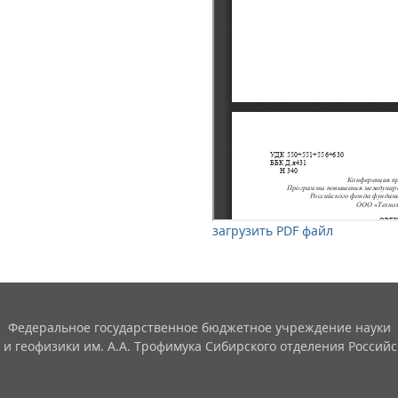
загрузить PDF файл
Федеральное государственное бюджетное учреждение науки
 и геофизики им. А.А. Трофимука Сибирского отделения Российс