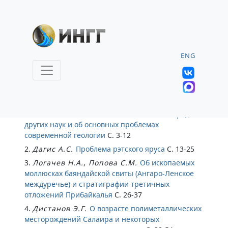
ENG
Геология и геофизика 1963, № 8
1.
Косыгин Ю.А.
О положении геологии среди
других наук и об основных проблемах
современной геологии
С. 3-12
2.
Дагис А.С.
Проблема рэтского яруса
С. 13-25
3.
Логачев Н.А.
,
Попова С.М.
Об ископаемых
моллюсках баяндайской свиты (Ангаро-Ленское
междуречье) и стратиграфии третичных
отложений Прибайкалья
С. 26-37
4.
Дистанов Э.Г.
О возрасте полиметаллических
месторождений Салаира и некоторых