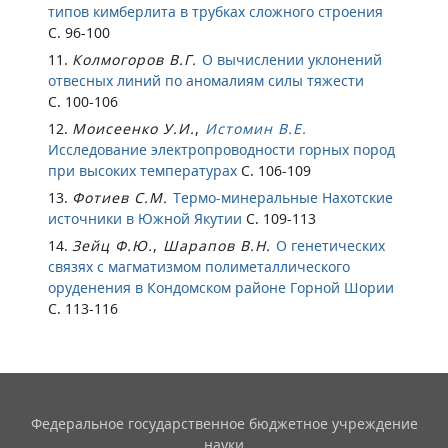
типов кимберлита в трубках сложного строения
С. 96-100
11.
Колмогоров В.Г.
О вычислении уклонений
отвесных линий по аномалиям силы тяжести
С. 100-106
12.
Моисеенко У.И.
,
Истомин В.Е.
Исследование электропроводности горных пород
при высоких температурах
С. 106-109
13.
Фотиев С.М.
Термо-минеральные Нахотские
источники в Южной Якутии
С. 109-113
14.
Зейц Ф.Ю.
,
Шарапов В.Н.
О генетических
связях с магматизмом полиметаллического
оруденения в Кондомском районе Горной Шории
С. 113-116
Федеральное государственное бюджетное учреждение
науки