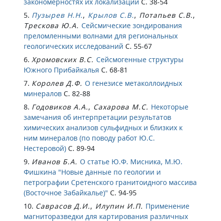
закономерностях их локализации
С. 38-54
5.
Пузырев Н.Н.
,
Крылов С.В.
,
Потапьев С.В.
,
Трескова Ю.А.
Сейсмические зондирования
преломленными волнами для региональных
геологических исследований
С. 55-67
6.
Хромовских В.С.
Сейсмогенные структуры
Южного Прибайкалья
С. 68-81
7.
Королев Д.Ф.
О генезисе метаколлоидных
минералов
С. 82-88
8.
Годовиков А.А.
,
Сахарова М.С.
Некоторые
замечания об интерпретации результатов
химических анализов сульфидных и близких к
ним минералов (по поводу работ Ю.С.
Нестеровой)
С. 89-94
9.
Иванов Б.А.
О статье Ю.Ф. Мисника, М.Ю.
Фишкина "Новые данные по геологии и
петрографии Сретенского гранитоидного массива
(Восточное Забайкалье)"
С. 94-95
10.
Саврасов Д.И.
,
Илупин И.П.
Применение
магниторазведки для картирования различных