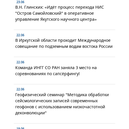
23.06
В.Н. Глинских: «Идёт процесс перехода НИС
"Остров Самойловский" в оперативное
управление Якутского научного центра»
22.06
В Иркутской области проходит Международное
совещание по подземным водам востока России
22.06
Команда ИНГГ СО РАН заняла 3 место на
соревнованиях по сапсёрфингу!
22.06
Геофизический семинар "Методика обработки
сейсмологических записей современных
геофонов с использованием низкочастотной
деконволюции"
19.06