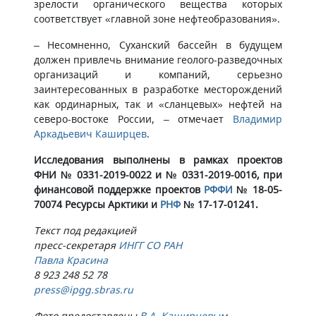
зрелости органического вещества которых
соответствует «главной зоне нефтеобразования».
– Несомненно, Суханский бассейн в будущем
должен привлечь внимание геолого-разведочных
организаций и компаний, серьезно
заинтересованных в разработке месторождений
как ординарных, так и «сланцевых» нефтей на
северо-востоке России, – отмечает
Владимир
Аркадьевич Каширцев
.
Исследования выполнены в рамках проектов
ФНИ № 0331-2019-0022 и № 0331-2019-0016, при
финансовой поддержке проектов
РФФИ
№ 18-05-
70074 Ресурсы Арктики и
РНФ
№ 17-17-01241.
Текст под редакцией
пресс-секретаря
ИНГГ СО РАН
Павла Красина​​
8 923 248 52 78
press​@ipgg.sbras.ru
Фото предоставлены
В.А. Каширцевым