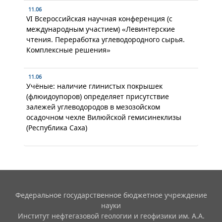
11.06
VI Всероссийская научная конференция (с
международным участием) «Левинтерские
чтения. Переработка углеводородного сырья.
Комплексные решения»
11.06
Учёные: наличие глинистых покрышек
(флюидоупоров) определяет присутствие
залежей углеводородов в мезозойском
осадочном чехле Вилюйской гемисинеклизы
(Республика Саха)
Федеральное государственное бюджетное учреждение
науки
Институт нефтегазовой геологии и геофизики им. А.А.