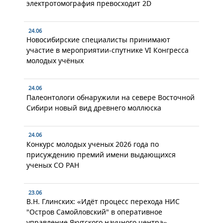
электротомография превосходит 2D
24.06
Новосибирские специалисты принимают
участие в мероприятии-спутнике VI Конгресса
молодых учёных
24.06
Палеонтологи обнаружили на севере Восточной
Сибири новый вид древнего моллюска
24.06
Конкурс молодых ученых 2026 года по
присуждению премий имени выдающихся
ученых СО РАН
23.06
В.Н. Глинских: «Идёт процесс перехода НИС
"Остров Самойловский" в оперативное
управление Якутского научного центра»