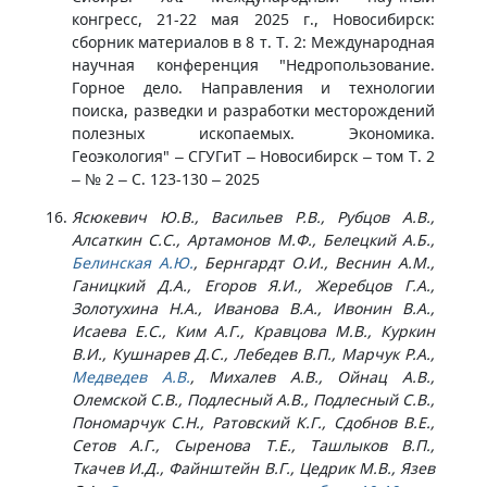
конгресс, 21-22 мая 2025 г., Новосибирск:
сборник материалов в 8 т. Т. 2: Международная
научная конференция "Недропользование.
Горное дело. Направления и технологии
поиска, разведки и разработки месторождений
полезных ископаемых. Экономика.
Геоэкология" – СГУГиТ – Новосибирск – том Т. 2
– № 2 – С. 123-130 – 2025
Ясюкевич Ю.В., Васильев Р.В., Рубцов А.В.,
Алсаткин С.С., Артамонов М.Ф., Белецкий А.Б.,
Белинская А.Ю.
, Бернгардт О.И., Веснин А.М.,
Ганицкий Д.А., Егоров Я.И., Жеребцов Г.А.,
Золотухина Н.А., Иванова В.А., Ивонин В.А.,
Исаева Е.С., Ким А.Г., Кравцова М.В., Куркин
В.И., Кушнарев Д.С., Лебедев В.П., Марчук Р.А.,
Медведев А.В.
, Михалев А.В., Ойнац А.В.,
Олемской С.В., Подлесный А.В., Подлесный С.В.,
Пономарчук С.Н., Ратовский К.Г., Сдобнов В.Е.,
Сетов А.Г., Сыренова Т.Е., Ташлыков В.П.,
Ткачев И.Д., Файнштейн В.Г., Цедрик М.В., Язев