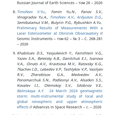
Russian Journal of Earth Sciences – том 26 – 2026
Timofeev V.Yu.
, Fomin Yu.N., Panov S.V.,
Vinogradov Yu.A.,
Timofeev A.V.
,
Ardyukov D.G.
,
Semibalamut V.M., Butyrin P.G., Rybushkin A.Yu.
Preliminary Results of Measurements With a
Laser Extensometer at Obninsk Obseravatory
//
Seismic Instruments – том 62 – № 3 – С. 268-281
– 2026
Khabituev D.S., Yasyukevich Y., Fainshtein V.G.,
Yazev S.A., Beletsky A.B., Danilchuk E.I., Ivanova
V.A., Oinats A.V., Kravtsova M.V., Ratovsky K.G.,
Tkachev I.D., Lebedev V.P., Tashlykov V.P., Vasilyev
R.V., Zherebtsov G.A., Medvedev A.V.,
Ponomarchuk S.N., Podlesnyi A.V., Alsatkin S.S.,
Kovalev I.I., Olemskoy S.V., Sdobnov V.E.,
Belinskaya A.Y.
24 March 2024 geomagnetic
storm: multi-instrumental study of local and
global ionospheric and upper atmospheric
effects
//
Advances in Space Research – с. – 2026