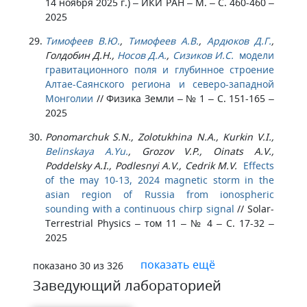
14 ноября 2025 г.) – ИКИ РАН – М. – С. 460-460 –
2025
Тимофеев В.Ю.
,
Тимофеев А.В.
,
Ардюков Д.Г.
,
Голдобин Д.Н.,
Носов Д.А.
,
Сизиков И.С.
модели
гравитационного поля и глубинное строение
Алтае-Саянского региона и северо-западной
Монголии
//
Физика Земли – № 1 – С. 151-165 –
2025
Ponomarchuk S.N., Zolotukhina N.A., Kurkin V.I.,
Belinskaya A.Yu.
, Grozov V.P., Oinats A.V.,
Poddelsky A.I., Podlesnyi A.V., Cedrik M.V.
Effects
of the may 10-13, 2024 magnetic storm in the
asian region of Russia from ionospheric
sounding with a continuous chirp signal
//
Solar-
Terrestrial Physics – том 11 – № 4 – С. 17-32 –
2025
показать ещё
показано
30
из
326
Заведующий лабораторией