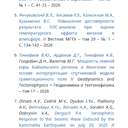
№ 1 – С. 41-72 – 2026
Янчуковский В.Л.
,
Хисамов Р.З.
,
Калюжная М.А.
,
Кузьменко В.С.
Повышение достоверности
результата ПЛС-анализа при оценке
температурного эффекта мюонов в
атмосфере.
//
Вестник МГТУ – том 29 – № 1 –
С. 134-143 – 2026
Тимофеев В.Ю.
,
Ардюков Д.Г.
,
Тимофеев А.В.
,
Голдобин Д.Н., Валитов М.Г.
Мощность земной
коры Байкальского региона и Монголии на
основе интерпретации спутниковой модели
гравитационного поля
//
Geodynamics and
Tectonophysics = Геодинамика и тектонофизика
– том 17 – 2026
Oinats A.V., Cedrik M.V., Dyukov I.Yu., Podlesny
A.V.,
Belinskaya A.Yu.
,
Borovko A.A.
, Sorokin A.G.,
Dobrynin V.A.,
Dergach P.A.
Ionospheric
Response to the Seismic Wave Induced by the
Kamchatka Earthquake on July 29, 2025
//