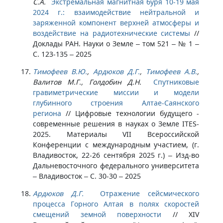
С.А.
Экстремальная магнитная буря 10-19 мая
2024 г.: взаимодействие нейтральной и
заряженной компонент верхней атмосферы и
воздействие на радиотехнические системы
//
Доклады РАН. Науки о Земле – том 521 – № 1 –
С. 123-135 – 2025
Тимофеев В.Ю.
,
Ардюков Д.Г.
,
Тимофеев А.В.
,
Валитов М.Г., Голдобин Д.Н.
Спутниковые
гравиметрические миссии и модели
глубинного строения Алтае-Саянского
региона
//
Цифровые технологии будущего -
современные решения в науках о Земле ITES-
2025. Материалы VII Всероссийской
Конференции с международным участием, (г.
Владивосток, 22-26 сентября 2025 г.) – Изд-во
Дальневосточного федерального университета
– Владивосток – С. 30-30 – 2025
Ардюков Д.Г.
Отражение сейсмического
процесса Горного Алтая в полях скоростей
смещений земной поверхности
//
ХIV