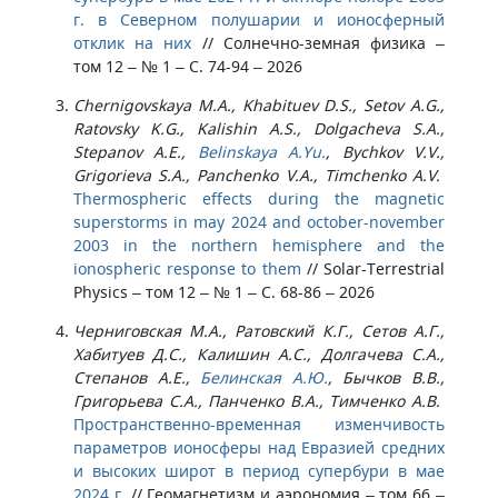
г. в Северном полушарии и ионосферный
отклик на них
//
Солнечно-земная физика –
том 12 – № 1 – С. 74-94 – 2026
Chernigovskaya M.A., Khabituev D.S., Setov A.G.,
Ratovsky K.G., Kalishin A.S., Dolgacheva S.A.,
Stepanov A.E.,
Belinskaya A.Yu.
, Bychkov V.V.,
Grigorieva S.A., Panchenko V.A., Timchenko A.V.
Thermospheric effects during the magnetic
superstorms in may 2024 and october-november
2003 in the northern hemisphere and the
ionospheric response to them
//
Solar-Terrestrial
Physics – том 12 – № 1 – С. 68-86 – 2026
Черниговская М.А., Ратовский К.Г., Сетов А.Г.,
Хабитуев Д.С., Калишин А.С., Долгачева С.А.,
Степанов А.Е.,
Белинская А.Ю.
, Бычков В.В.,
Григорьева С.А., Панченко В.А., Тимченко А.В.
Пространственно-временная изменчивость
параметров ионосферы над Евразией средних
и высоких широт в период супербури в мае
2024 г.
//
Геомагнетизм и аэрономия – том 66 –