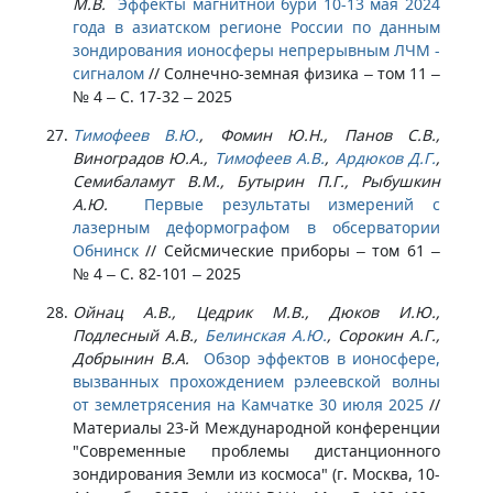
М.В.
Эффекты магнитной бури 10-13 мая 2024
года в азиатском регионе России по данным
зондирования ионосферы непрерывным ЛЧМ -
сигналом
//
Солнечно-земная физика – том 11 –
№ 4 – С. 17-32 – 2025
Тимофеев В.Ю.
, Фомин Ю.Н., Панов С.В.,
Виноградов Ю.А.,
Тимофеев А.В.
,
Ардюков Д.Г.
,
Семибаламут В.М., Бутырин П.Г., Рыбушкин
А.Ю.
Первые результаты измерений с
лазерным деформографом в обсерватории
Обнинск
//
Сейсмические приборы – том 61 –
№ 4 – С. 82-101 – 2025
Ойнац А.В., Цедрик М.В., Дюков И.Ю.,
Подлесный А.В.,
Белинская А.Ю.
, Сорокин А.Г.,
Добрынин В.А.
Обзор эффектов в ионосфере,
вызванных прохождением рэлеевской волны
от землетрясения на Камчатке 30 июля 2025
//
Материалы 23-й Международной конференции
"Современные проблемы дистанционного
зондирования Земли из космоса" (г. Москва, 10-