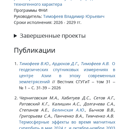
техногенного характера
Программы ФНИ
Руководитель:
Тимофеев Владимир Юрьевич
Сроки исполнения: 2026 - 2029 гг.
Завершенные проекты
Публикации
Тимофеев В.Ю.
,
Ардюков Д.Г.
,
Тимофеев А.В.
О
геодезических спутниковых измерениях в
центре Азии в эпоху современных
землетрясений
//
Вестник СГУГиТ – том 31 –
№ 1 – С. 31-39 – 2026
Черниговская М.А., Хабитуев Д.С., Сетов А.Г.,
Ратовский К.Г., Калишин А.С., Долгачева С.А.,
Степанов А.Е.,
Белинская А.Ю.
, Бычков В.В.,
Григорьева С.А., Панченко В.А., Тимченко А.В.
Термосферные эффекты во время магнитных
супербурь в мае 2024 г. и октябре-ноябре 2003