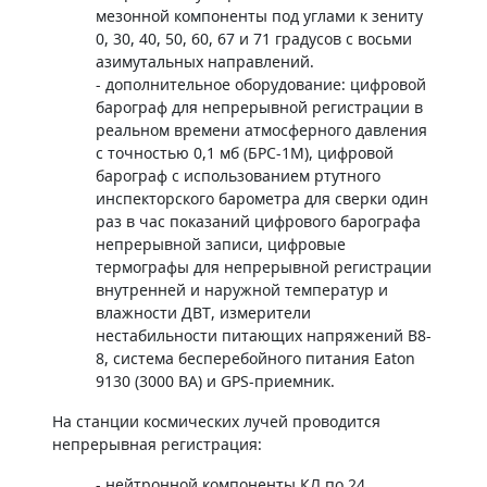
мезонной компоненты под углами к зениту
0, 30, 40, 50, 60, 67 и 71 градусов с восьми
азимутальных направлений.
- дополнительное оборудование: цифровой
барограф для непрерывной регистрации в
реальном времени атмосферного давления
с точностью 0,1 мб (БРС-1М), цифровой
барограф с использованием ртутного
инспекторского барометра для сверки один
раз в час показаний цифрового барографа
непрерывной записи, цифровые
термографы для непрерывной регистрации
внутренней и наружной температур и
влажности ДВТ, измерители
нестабильности питающих напряжений В8-
8, система бесперебойного питания Eaton
9130 (3000 BA) и GPS-приемник.
На станции космических лучей проводится
непрерывная регистрация:
- нейтронной компоненты КЛ по 24