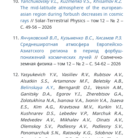
Yanchukovsky V.L.
,
Kuzmenko V.S.
,
Khisamov R.Z.
The mid-latitude atmosphere of the european-
asian region during forbush decreases in cosmic
rays
//
Solar-Terrestrial Physics – том 12 – № 2 –
С. 49-56 – 2026
Янчуковский В.Л.
,
Кузьменко В.С.
,
Хисамов Р.З.
Среднеширотная атмосфера Европейско-
Азиатского региона в период форбуш-
понижений космических лучей
//
Солнечно-
земная физика – том 12 – № 2 – С. 54-62 – 2026
Yasyukevich Y.V., Vasiliev R.V., Rubtsov A.V.,
Alsatkin S.S., Artamonov M.F., Beletsky A.B.,
Belinskaya A.Y.
, Berngardt O.I., Vesnin A.M.,
Ganitsky D.A., Egorov Y.I., Zherebtsov G.A.,
Zolotukhina N.A., Ivanova V.A., Ivonin V.A., Isaeva
E.S., Kim A.G., Kravtsova M.V., Kurkin V.I.,
Kushnarev D.S., Lebedev V.P., Marchuk R.A.,
Medvedev A.V., Mikhalev A.V., Oinats A.V.,
Olemskoy S.V., Podlesny A.V., Podlesny S.V.,
Ponomarchuk S.N., Ratovsky K.G., Sdobnov V.E.,