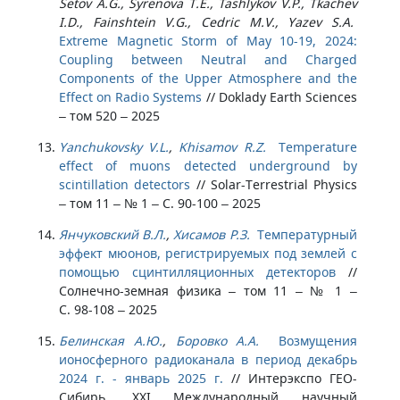
Setov A.G., Syrenova T.E., Tashlykov V.P., Tkachev
I.D., Fainshtein V.G., Cedric M.V., Yazev S.A.
Extreme Magnetic Storm of May 10-19, 2024:
Coupling between Neutral and Charged
Components of the Upper Atmosphere and the
Effect on Radio Systems
//
Doklady Earth Sciences
– том 520 – 2025
Yanchukovsky V.L.
,
Khisamov R.Z.
Temperature
effect of muons detected underground by
scintillation detectors
//
Solar-Terrestrial Physics
– том 11 – № 1 – С. 90-100 – 2025
Янчуковский В.Л.
,
Хисамов Р.З.
Температурный
эффект мюонов, регистрируемых под землей с
помощью сцинтилляционных детекторов
//
Солнечно-земная физика – том 11 – № 1 –
С. 98-108 – 2025
Белинская А.Ю.
,
Боровко А.А.
Возмущения
ионосферного радиоканала в период декабрь
2024 г. - январь 2025 г.
//
Интерэкспо ГЕО-
Сибирь. XXI Международный научный