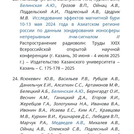
Белинская А.Ю.
, Грозов В.П., Ойнац А.В.,
Поддельский А.И., Подлесный А.В., Цедрик
М.В.
Исследование эффектов магнитной бури
10-13 мая 2024 года в Азиатском регионе
россии по данным зондирования ионосферы
непрерывным лчм-сигналом
//
Распространение радиоволн: Труды XXIX
Всероссийской открытой научной
конференции (г. Казань, 30 июня - 4 июля 2025
г.) – Издательство Казанского университета –
Казань – С. 175-178 – 2025
Ясюкевич Ю.В., Васильев Р.В., Рубцов А.В.,
Данильчук Е.И., Алсаткин С.С., Артамонов М.Ф.,
Белецкий А.Б.,
Белинская А.Ю.
, Бернгардт О.И.,
Веснин А.М., Ганицкий Д.А., Егоров Я.И.,
Жеребцов Г.А., Золотухина Н.А., Иванова В.А.,
Ивонин В.А., Исаева Е.С., Ким А.Г., Кравцова
М.В., Куркин В.И., Кушнарев Д.С., Лебедев В.П.,
Марчук Р.А.,
Медведев А.В.
, Михалев А.В.,
Ойнац А.В., Олемской С.В., Подлесный А.В.,