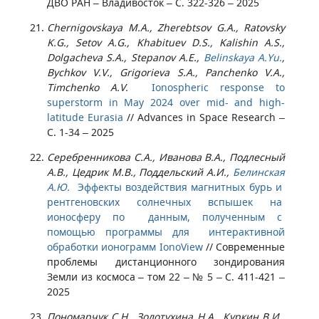
ДВО РАН – Владивосток – С. 322-326 – 2025
Chernigovskaya M.A., Zherebtsov G.A., Ratovsky
K.G., Setov A.G., Khabituev D.S., Kalishin A.S.,
Dolgacheva S.A., Stepanov A.E.,
Belinskaya A.Yu.
,
Bychkov V.V., Grigorieva S.A., Panchenko V.A.,
Timchenko A.V.
Ionospheric response to
superstorm in May 2024 over mid- and high-
latitude Eurasia
//
Advances in Space Research –
С. 1-34 – 2025
Серебренникова С.А., Иванова В.А., Подлесный
А.В., Цедрик М.В., Поддельский А.И.,
Белинская
А.Ю.
Эффекты воздействия магнитных бурь и
рентгеновских солнечных вспышек на
ионосферу по данным, полученным с
помощью программы для интерактивной
обработки ионограмм IonoView
//
Современные
проблемы дистанционного зондирования
Земли из космоса – том 22 – № 5 – С. 411-421 –
2025
Пономарчук С.Н., Золотухина Н.А., Куркин В.И.,