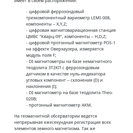
имеет в своем распоряжении:
- цифровой феррозондовый
трехкомпонентный вариометр LEMI-008,
компоненты – X,Y,Z;
- цифровая магнитовариационная станция
ЦМВС "Кварц-09", компоненты – H,D,Z;
- цифровой протонный магнитометр POS-1
на эффекте Оверхаузера, измеряется
модуль поля F;
- DI-магнитометры на базе немагнитного
теодолита 3Т2КП с феррозондовым
датчиком в качестве нуль-индикатора
угловых компонент – склонения (D) и
наклонения (I);
- DI-магнитометр на базе теодолита Theo-
020B;
- протонный магнитометр АКМ.
На геомагнитной обсерватории ведется
непрерывная ежесекундная регистрация всех
элементов земного магнетизма. Так же