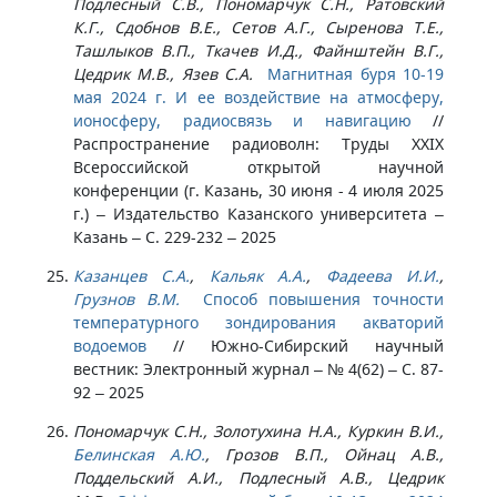
Подлесный С.В., Пономарчук С.Н., Ратовский
К.Г., Сдобнов В.Е., Сетов А.Г., Сыренова Т.Е.,
Ташлыков В.П., Ткачев И.Д., Файнштейн В.Г.,
Цедрик М.В., Язев С.А.
Магнитная буря 10-19
мая 2024 г. И ее воздействие на атмосферу,
ионосферу, радиосвязь и навигацию
//
Распространение радиоволн: Труды XXIX
Всероссийской открытой научной
конференции (г. Казань, 30 июня - 4 июля 2025
г.) – Издательство Казанского университета –
Казань – С. 229-232 – 2025
Казанцев С.А.
,
Кальяк А.А.
,
Фадеева И.И.
,
Грузнов В.М.
Способ повышения точности
температурного зондирования акваторий
водоемов
//
Южно-Сибирский научный
вестник: Электронный журнал – № 4(62) – С. 87-
92 – 2025
Пономарчук С.Н., Золотухина Н.А., Куркин В.И.,
Белинская А.Ю.
, Грозов В.П., Ойнац А.В.,
Поддельский А.И., Подлесный А.В., Цедрик