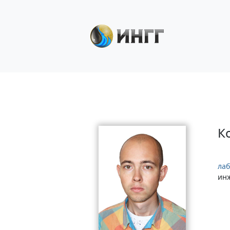
К
лаб
ин