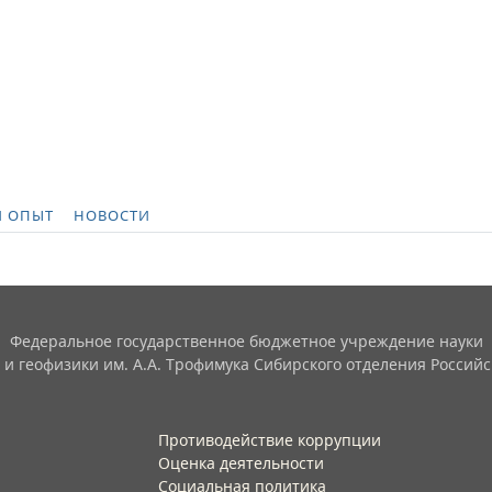
 ОПЫТ
НОВОСТИ
Федеральное государственное бюджетное учреждение науки
 и геофизики им. А.А. Трофимука Сибирского отделения Российс
Противодействие коррупции
Оценка деятельности
Социальная политика