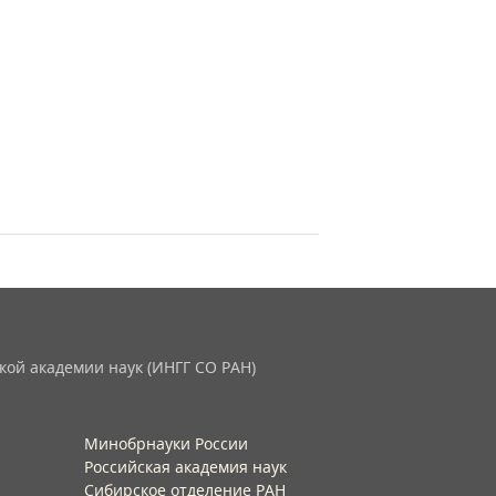
кой академии наук (ИНГГ СО РАН)
Минобрнауки России
Российская академия наук
Сибирское отделение РАН