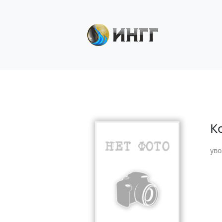
К
уво