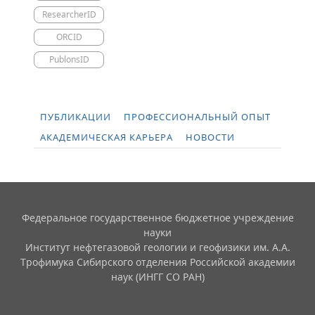
ResearcherID
ORCID
PublonsID
ПУБЛИКАЦИИ
ПРОФЕССИОНАЛЬНЫЙ ОПЫТ
АКАДЕМИЧЕСКАЯ КАРЬЕРА
НОВОСТИ
Федеральное государственное бюджетное учреждение
науки
Институт нефтегазовой геологии и геофизики им. А.А.
Трофимука Сибирского отделения Российской академии
наук (ИНГГ СО РАН)