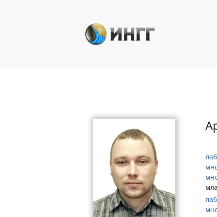
А
лаб
мно
мно
мл
лаб
мно