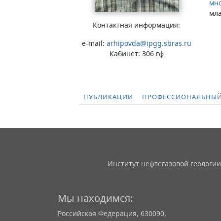
мно
мл
Контактная информация:
e-mail:
arhipovda@ipgg.sbras.ru
Кабинет: 306 гф
ПУБЛИКАЦИИ
ПРОФЕССИОНАЛЬНЫЙ
Институт нефтегазовой геологии
Мы находимся:
Российская Федерация, 630090,