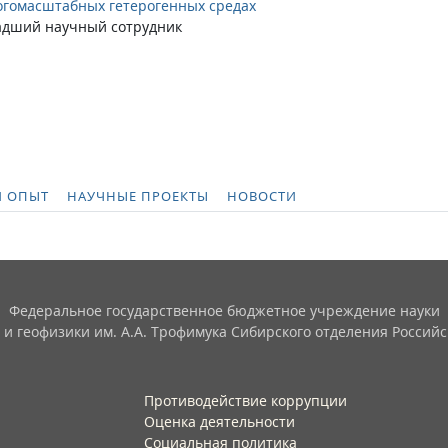
гомасштабных гетерогенных средах
адший научный сотрудник
 ОПЫТ
НАУЧНЫЕ ПРОЕКТЫ
НОВОСТИ
Федеральное государственное бюджетное учреждение науки
 и геофизики им. А.А. Трофимука Сибирского отделения Российс
Противодействие коррупции
Оценка деятельности
Социальная политика