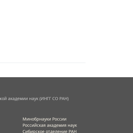
кой академии наук (ИНГГ СО РАН)
Минобрнауки России
Российская академия наук
Сибирское отделение РАН